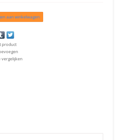
en aan winkelwagen
t product
 toevoegen
vergelijken