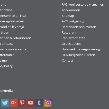
 ons
FAQ veel gestelde vragen en
ar online
antwoorden
tenservice en FAQ
Sitemap
almogelijkheden
AVG wetgeving
raad en levertijd
Bestanden aanleveren
rtijden
Retouren
enden & retourneren
Papierformaten
t u haast
Gratis advies
mene voorwaarden
Huismerk bewegwijzering
tterman.nl
BTW Belgische klanten
laimer
Contact
cy Policy
ialmedia