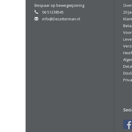
Bespaar op bewegwijzering
Over
06 51238545
20 Ja
info@DeLetterman.nl
Klan
Beta
Voor
Leve
Verz
Heef
Alge
DeLe
Disc
Priva
Soc