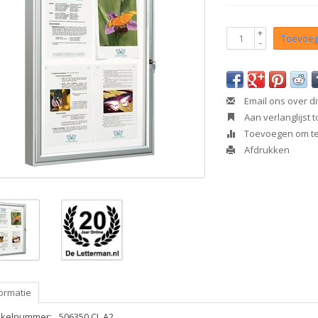
+
Toevoeg
-
Email ons over di
Aan verlanglijst
Toevoegen om te 
Afdrukken
ormatie
tikelnummer:
506350 CL A2