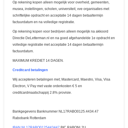
Op rekening kopen alleen mogelijk voor overheid, gemeenten,
musea, instellingen, scholen, universiteit, vve organisaties met
schriftelijke opdracht en acceptatie 14 dagen betaaltermijn
factuurdatum en na volledige registratie.
Op rekening kopen voor bedrijven alleen mogelijk na akkoord
Directie DeLetterman.nl en na goed afgehandelde 1e opdracht en
volledige registratie met acceptatie 14 dagen betaaltermijn
factuurdatum.
MAXIMUM KREDIET 14 DAGEN.
Creditcard betalingen
Wij accepteren betalingen met; Mastercard, Maestro, Visa, Visa
Electron, V Pay met vaste orderkosten € 5 en
creditcardmaatschappij 2.8% provisie.
Bankgegevens Banknummer NL17RABO0125.4434.47
Rabobank Rotterdam
IBAN NL17RABO0125443447
BIC RABONL2U