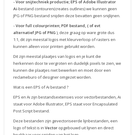
-
Voor snijtechniek productie;
EPS of Adobe Illustrator
Ai
-bestand contouren(creates outlines) we kunnen geen
JPG of PNG bestand snijden deze bevatten geen snijlijnen.
-
Voor full colourprinten; PDF bestand, ( of evt
alternatief JPG of PNG
), deze graag op ware grote dus
1:1, dit zijn meestal logos met kleurverloop of rasters en
kunnen alleen voor printen gebruikt worden.
Dit zijn meestal plaatjes van logos en je kunt die
herkennen door te vergroten en duidelijk pixels te zien, we
kunnen die plaatjes niet bewerken en moet door een
reclameburo of designer omgezet worden.
Wat is een EPS of Ai bestand ?
EPS en Ai zijn bestandsextensies voor vectorbestanden, Ai
staat voor Adobe Illustrator, EPS staat voor Encapsulated
Post Script bestand.
Deze bestanden zijn gevectoriseerde lijnbestanden, een
logo of tekst is in
Vector
opgebouwd uit lijnen en direct
bruikbaar voor snijden van het logo.