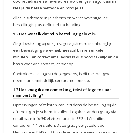
ook het adres en afleveradres worden gevraagd, daarna
kies je de betaalmethode en rond je af.
Alles is zichtbaar in je scherm en wordt bevestigd, de
bestelling is pas definitief na betaling.
1.2 Hoe weet ik dat mijn bestelling gelukt is?
Als je bestelling bij ons juist geregistreerd is ontvangt je
een bevestiging via e-mail, meestal binnen enkele
minuten. Een correct emailadres is dus noodzakelijk en de
basis voor ons contact, let hier op.
Controleer alle ingevulde gegevens, is dit niet het geval,
neem dan onmiddellijk contact met ons op.
1.3 Hoe voeg ik een opmerking, tekst of logo toe aan
mijn bestelling?
Opmerkingen of teksten kan je tijdens de bestelling bij de
afronding in je scherm invullen. Logobestanden graag via
email naar
info@DeLetterman.nl
in EPS of Ai outline
contouren 1:1 bijsluiten. Deze graag vergezeld door
kleurcode in PMS of RAL code voor juiste weergave indien