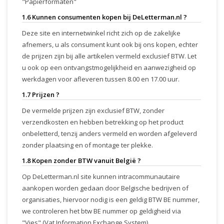
"Papierformaten"
1.6 Kunnen consumenten kopen bij DeLetterman.nl ?
Deze site en internetwinkel richt zich op de zakelijke
afnemers, u als consument kunt ook bij ons kopen, echter
de prijzen zijn bij alle artikelen vermeld exclusief BTW. Let
u ook op een ontvangstmogelijkheid en aanwezigheid op
werkdagen voor afleveren tussen 8.00 en 17.00 uur.
1.7 Prijzen ?
De vermelde prijzen zijn exclusief BTW, zonder
verzendkosten en hebben betrekking op het product
onbeletterd, tenzij anders vermeld en worden afgeleverd
zonder plaatsing en of montage ter plekke.
1.8 Kopen zonder BTW vanuit België ?
Op DeLetterman.nl site kunnen intracommunautaire
aankopen worden gedaan door Belgische bedrijven of
organisaties, hiervoor nodig is een geldig BTW BE nummer,
we controleren het btw BE nummer op geldigheid via
"Vies" (Vat Information Exchange System).