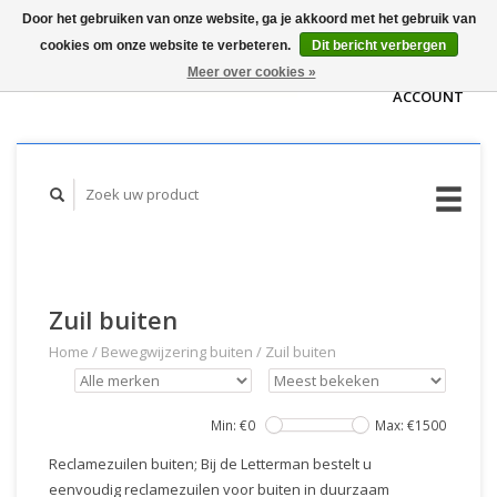
Door het gebruiken van onze website, ga je akkoord met het gebruik van
WINKELWAGEN
cookies om onze website te verbeteren.
Dit bericht verbergen
(€0,00)
MIJN
Meer over cookies »
ACCOUNT
Zuil buiten
Home
/
Bewegwijzering buiten
/
Zuil buiten
Min: €
0
Max: €
1500
Reclamezuilen buiten; Bij de Letterman bestelt u
eenvoudig reclamezuilen voor buiten in duurzaam