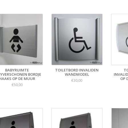
BABYRUIMTE
TOILETBORD INVALIDEN
T
YVERSCHONEN BORDJE
WANDMODEL
INVALI
HAAKS OP DE MUUR
OP 
€30,00
€50,00