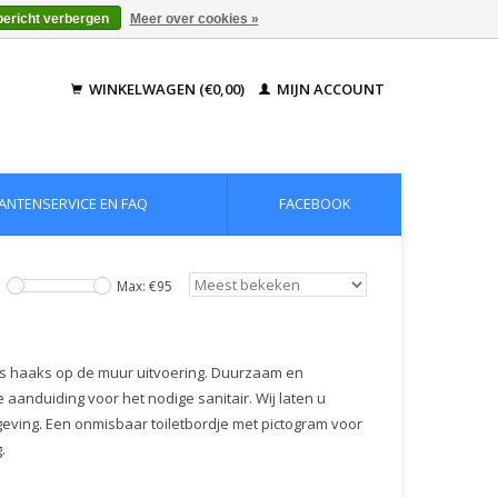
bericht verbergen
Meer over cookies »
WINKELWAGEN (€0,00)
MIJN ACCOUNT
ANTENSERVICE EN FAQ
FACEBOOK
Max: €
95
ls haaks op de muur uitvoering. Duurzaam en
e aanduiding voor het nodige sanitair. Wij laten u
geving. Een onmisbaar toiletbordje met pictogram voor
.