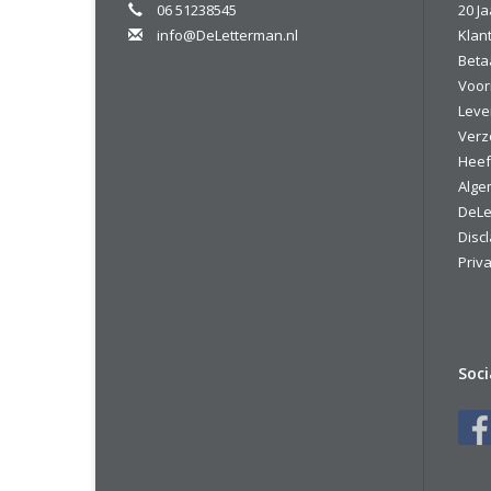
06 51238545
20 Ja
info@DeLetterman.nl
Klan
Beta
Voor
Leve
Verz
Heef
Alge
DeLe
Disc
Priva
Soc