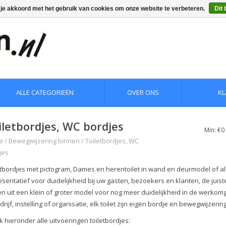
 je akkoord met het gebruik van cookies om onze website te verbeteren.
Dit 
ALLE CATEGORIEËN
OVER ONS
KL
iletbordjes, WC bordjes
Min: €
0
e
/
Bewegwijzering binnen
/
Toiletbordjes, WC
jes
etbordjes met pictogram, Dames en herentoilet in wand en deurmodel of a
sentatief voor duidelijkheid bij uw gasten, bezoekers en klanten, de juist
en uit een klein of groter model voor nog meer duidelijkheid in de werkom
drijf, instelling of organisatie, elk toilet zijn eigen bordje en bewegwijzering
k hieronder alle uitvoeringen toiletbordjes: