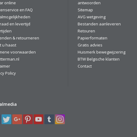
ar online
antwoorden
tenservice en FAQ
Sitemap
almogelijkheden
AVG wetgeving
raad en levertijd
Bestanden aanleveren
rtijden
Retouren
enden & retourneren
Papierformaten
t u haast
Gratis advies
mene voorwaarden
Huismerk bewegwijzering
tterman.nl
BTW Belgische klanten
laimer
Contact
cy Policy
ialmedia