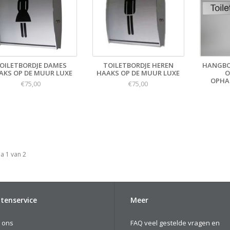
OILETBORDJE DAMES
TOILETBORDJE HEREN
HANGBO
AKS OP DE MUUR LUXE
HAAKS OP DE MUUR LUXE
O
OPHA
€75,00
€75,00
a 1 van 2
tenservice
Meer
 ons
FAQ veel gestelde vragen en