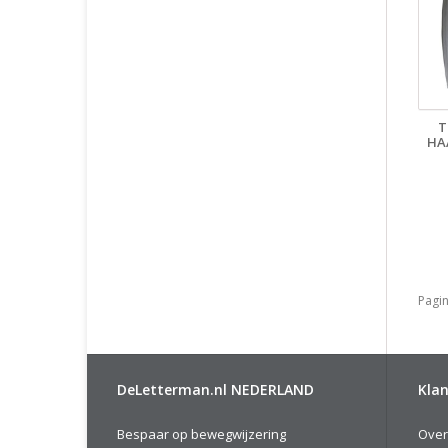
T
HA
Pagin
DeLetterman.nl NEDERLAND
Klan
Bespaar op bewegwijzering
Over