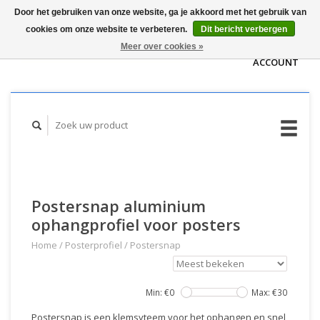
Door het gebruiken van onze website, ga je akkoord met het gebruik van
WINKELWAGEN
cookies om onze website te verbeteren.
Dit bericht verbergen
(€0,00)
MIJN
Meer over cookies »
ACCOUNT
Postersnap aluminium
ophangprofiel voor posters
Home
/
Posterprofiel
/
Postersnap
Min: €
0
Max: €
30
Postersnap is een klemsyteem voor het ophangen en snel