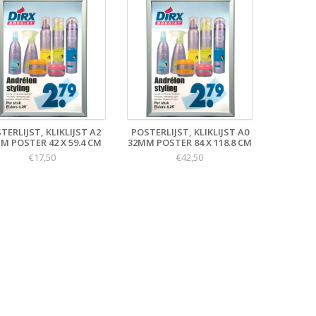
TERLIJST, KLIKLIJST A2
POSTERLIJST, KLIKLIJST A0
M POSTER 42 X 59.4 CM
32MM POSTER 84 X 118.8 CM
€17,50
€42,50