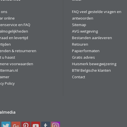
 ons
FAQ veel gestelde vragen en
ar online
antwoorden
tenservice en FAQ
Sitemap
almogelijkheden
AVG wetgeving
raad en levertijd
Bestanden aanleveren
rtijden
Retouren
enden & retourneren
Papierformaten
t u haast
Gratis advies
mene voorwaarden
Huismerk bewegwijzering
tterman.nl
BTW Belgische klanten
laimer
Contact
cy Policy
ialmedia