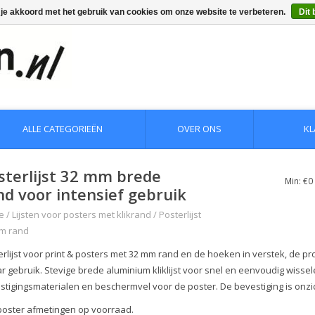
 je akkoord met het gebruik van cookies om onze website te verbeteren.
Dit 
ALLE CATEGORIEËN
OVER ONS
KL
sterlijst 32 mm brede
Min: €
0
nd voor intensief gebruik
e
/
Lijsten voor posters met klikrand
/
Posterlijst
m rand
rlijst voor print & posters met 32 mm rand en de hoeken in verstek, de prof
r gebruik. Stevige brede aluminium kliklijst voor snel en eenvoudig wissele
stigingsmaterialen en beschermvel voor de poster. De bevestiging is onz
 poster afmetingen op voorraad.