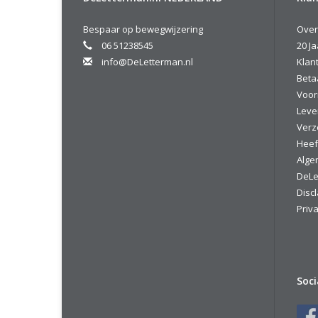
Bespaar op bewegwijzering
Over
06 51238545
20 Ja
info@DeLetterman.nl
Klan
Beta
Voor
Leve
Verz
Heef
Alge
DeLe
Disc
Priva
Soc