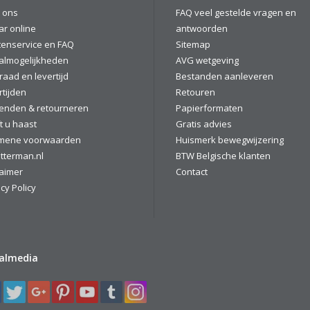
 ons
FAQ veel gestelde vragen en
ar online
antwoorden
tenservice en FAQ
Sitemap
almogelijkheden
AVG wetgeving
raad en levertijd
Bestanden aanleveren
rtijden
Retouren
enden & retourneren
Papierformaten
t u haast
Gratis advies
mene voorwaarden
Huismerk bewegwijzering
tterman.nl
BTW Belgische klanten
laimer
Contact
cy Policy
ialmedia