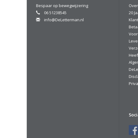
Bespaar op bewegwijzering
Over
06 51238545
20 Ja
info@DeLetterman.nl
Klan
Beta
Voor
Leve
Verz
Heef
Alge
DeLe
Disc
Priva
Soc