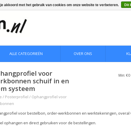
 je akkoord met het gebruik van cookies om onze website te verbeteren.
Dit 
ALLE CATEGORIEËN
OVER ONS
KL
hangprofiel voor
Min: €
0
rkbonnen schuif in en
em systeem
e
/
Posterprofiel
/
Ophangprofiel voor
kbonnen
ngprofiel voor bestelbon, order-werkbonnen en werktekeningen, overal
el ophangen en direct gebruiken voor de bestellingen.