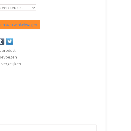
en aan winkelwagen
t product
 toevoegen
vergelijken