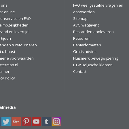
 ons
FAQ veel gestelde vragen en
ar online
antwoorden
tenservice en FAQ
Sitemap
almogelijkheden
AVG wetgeving
raad en levertijd
Bestanden aanleveren
rtijden
Retouren
enden & retourneren
Papierformaten
t u haast
Gratis advies
mene voorwaarden
Huismerk bewegwijzering
tterman.nl
BTW Belgische klanten
laimer
Contact
cy Policy
ialmedia