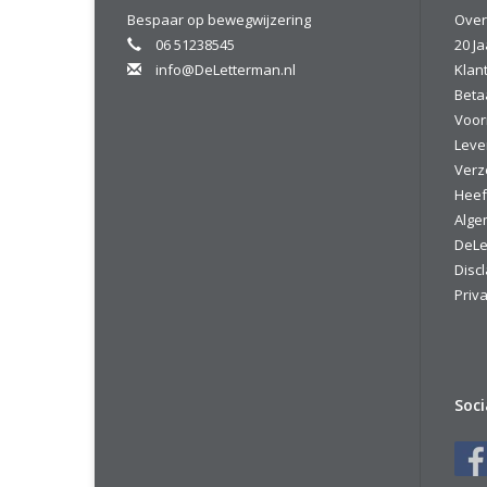
Bespaar op bewegwijzering
Over
06 51238545
20 Ja
info@DeLetterman.nl
Klan
Beta
Voor
Leve
Verz
Heef
Alge
DeLe
Disc
Priva
Soc