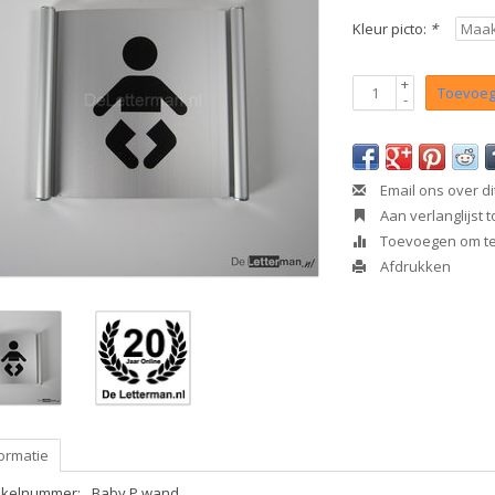
Kleur picto:
*
+
Toevoeg
-
Email ons over di
Aan verlanglijst
Toevoegen om te 
Afdrukken
ormatie
tikelnummer:
Baby P wand