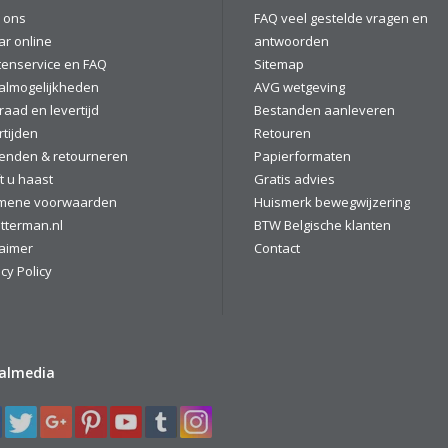
 ons
FAQ veel gestelde vragen en
ar online
antwoorden
tenservice en FAQ
Sitemap
almogelijkheden
AVG wetgeving
raad en levertijd
Bestanden aanleveren
rtijden
Retouren
enden & retourneren
Papierformaten
t u haast
Gratis advies
mene voorwaarden
Huismerk bewegwijzering
tterman.nl
BTW Belgische klanten
laimer
Contact
cy Policy
ialmedia