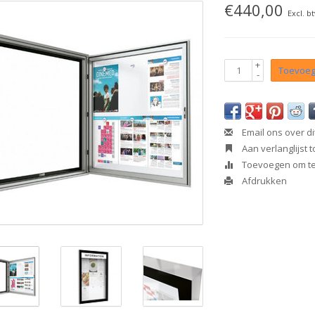
€440,00
Excl. b
+
Toevoeg
-
Email ons over di
Aan verlanglijst
Toevoegen om te 
Afdrukken