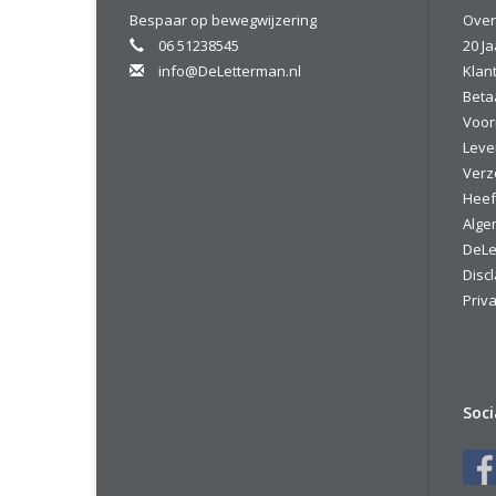
Bespaar op bewegwijzering
Over
06 51238545
20 Ja
info@DeLetterman.nl
Klan
Beta
Voor
Leve
Verz
Heef
Alge
DeLe
Disc
Priva
Soc