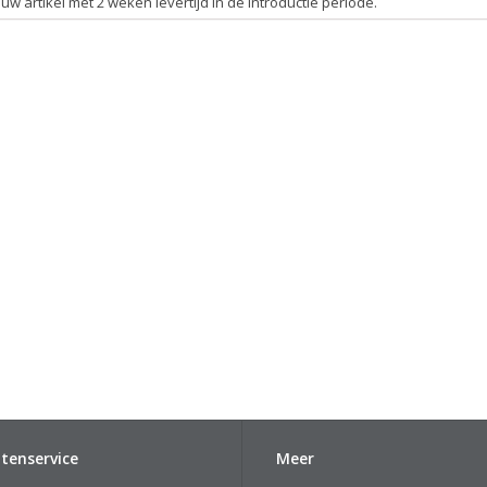
uw artikel met 2 weken levertijd in de introductie periode.
tenservice
Meer