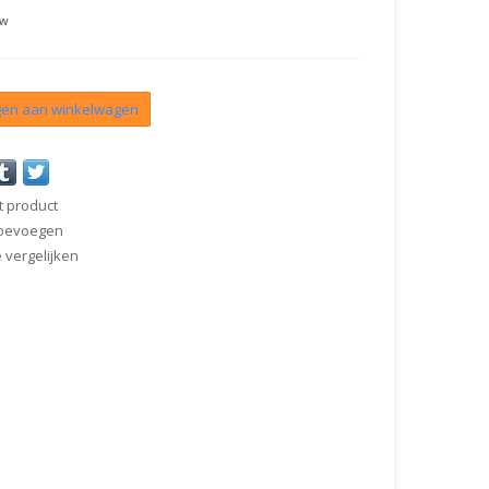
tw
en aan winkelwagen
t product
 toevoegen
vergelijken