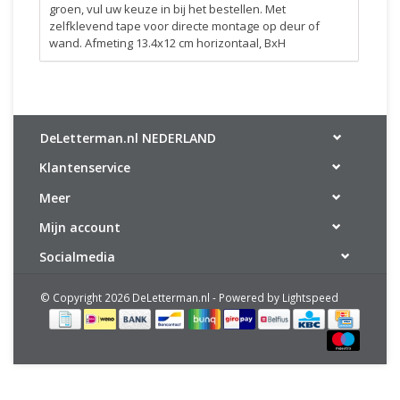
groen, vul uw keuze in bij het bestellen. Met
zelfklevend tape voor directe montage op deur of
wand. Afmeting 13.4x12 cm horizontaal, BxH
DeLetterman.nl NEDERLAND
Klantenservice
Meer
Mijn account
Socialmedia
© Copyright 2026 DeLetterman.nl - Powered by
Lightspeed