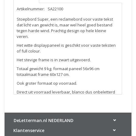
Artikelnummer:
SA22100
Stoepbord Super, een reclamebord voor vaste tekst
dat licht van gewicht is, maar wel heel goed bestand
tegen harde wind. Prachtig design op hele kleine
veren.
Het witte displaypaneel is geschikt voor vaste teksten
of full colour.
Het stevige frame is in zwart uitgevoerd.
Totaal gewicht 9 kg. formaat paneel 56x96 cm
totaalmaat frame 60x127 cm.
Ook groter formaat op voorraad.
Direct uit voorraad leverbaar, blanco dus onbeletterd
geleverd.
Wij kunnen dit bord voor u beletteren.
DeLetterman.nl NEDERLAND
Klantenservice