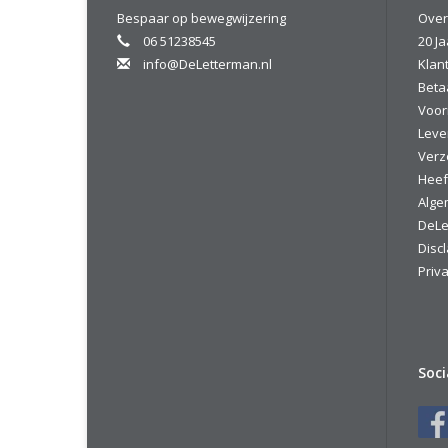
Bespaar op bewegwijzering
Over
06 51238545
20 Ja
info@DeLetterman.nl
Klan
Beta
Voor
Leve
Verz
Heef
Alge
DeLe
Disc
Priva
Soc