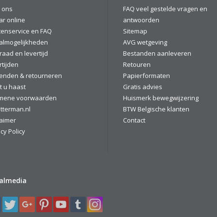
 ons
FAQ veel gestelde vragen en
ar online
antwoorden
tenservice en FAQ
Sitemap
almogelijkheden
AVG wetgeving
raad en levertijd
Bestanden aanleveren
rtijden
Retouren
enden & retourneren
Papierformaten
t u haast
Gratis advies
mene voorwaarden
Huismerk bewegwijzering
tterman.nl
BTW Belgische klanten
laimer
Contact
cy Policy
ialmedia