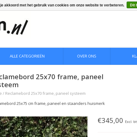
 je akkoord met het gebruik van cookies om onze website te verbeteren.
Dit 
ALLE CATEGORIEËN
OVER ONS
KL
clamebord 25x70 frame, paneel
steem
e
/
Reclamebord 25x70 frame, paneel systeem
amebord 25x75 cm frame, paneel en staanders huismerk
€345,00
Excl. b