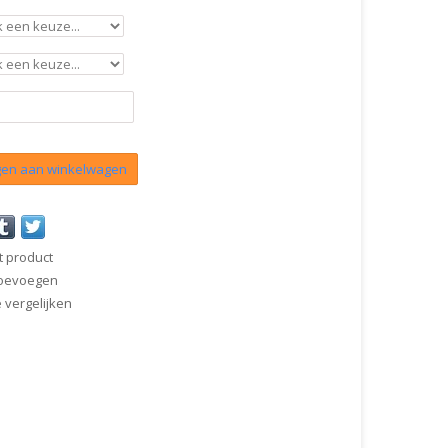
en aan winkelwagen
t product
 toevoegen
vergelijken