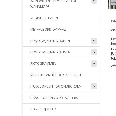
WANDVITRINE, PLATTE VITRINE
WANDMODEL
VITRINE OP PALEN
Inf
METAALBORD OP PAAL
Ar
Ee
BEWEGWIJZERING BUITEN
hoo
rec
BEWEGWIJZERING BINNEN
Ful
tek
PICTOGRAMMEN
Afw
VLUCHTPLANHOUDER, ARBOLIJST
HANGBORDEN PLAFONDBORDEN
HANGBORDEN VOOR POSTERS
POSTERLIJST LED