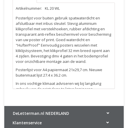
Artikelnummer:
KL 20 WL
Posterlijst voor buiten gebruik spatwaterdicht en
afsluitbaar met inbus sleutel. Stevig aluminium
klikprofiel met verstekhoeken, rubber afdichting en
transparant anti-reflex beschermvel voor bescherming
van uw poster of print. Goed waterdicht en
"HufterProof" Eenvoudig posters wisselen met
kliklijstsysteem, het klikprofiel 32 mm breed opent aan
4 zijden. Bevestiging dmv 4 gaten in het bodemprofiel
voor onzichtbare montage aan de wand.
Posterlijst voor A4 papiermaat 21x29,7 cm. Nieuwe
buitenmaat lijst 27.4 x 36.2 cm.
In ons vochtige klimaat adviseren wij bij langdurig
gebruik van de print deze te laten lamineren.
DeLetterman.nl NEDERLAND
Klantenservice