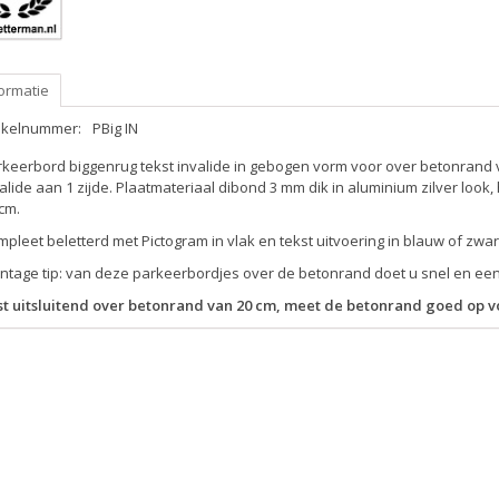
ormatie
tikelnummer:
PBig IN
rkeerbord biggenrug tekst invalide in gebogen vorm voor over betonrand
alide aan 1 zijde. Plaatmateriaal dibond 3 mm dik in aluminium zilver loo
cm.
pleet beletterd met Pictogram in vlak en tekst uitvoering in blauw of zwar
ntage tip: van deze parkeerbordjes over de betonrand doet u snel en ee
st uitsluitend over betonrand van 20 cm, meet de betonrand goed op v