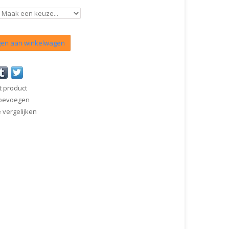
en aan winkelwagen
t product
 toevoegen
vergelijken