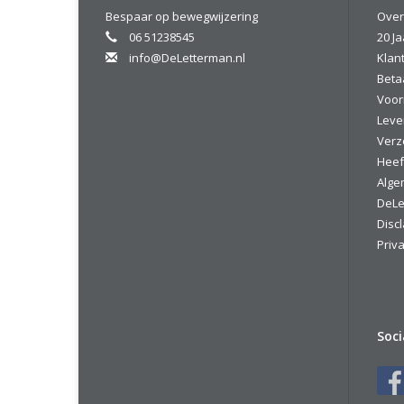
Bespaar op bewegwijzering
Over
06 51238545
20 Ja
info@DeLetterman.nl
Klan
Beta
Voor
Leve
Verz
Heef
Alge
DeLe
Disc
Priva
Soc