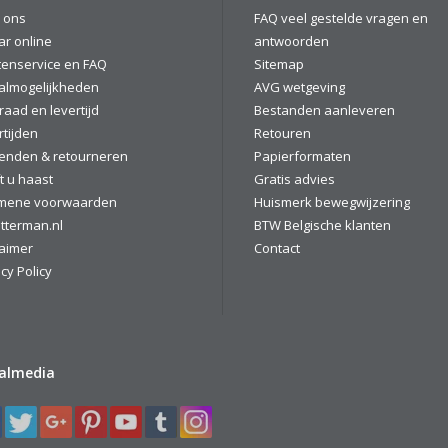
 ons
FAQ veel gestelde vragen en
ar online
antwoorden
tenservice en FAQ
Sitemap
almogelijkheden
AVG wetgeving
raad en levertijd
Bestanden aanleveren
rtijden
Retouren
enden & retourneren
Papierformaten
t u haast
Gratis advies
mene voorwaarden
Huismerk bewegwijzering
tterman.nl
BTW Belgische klanten
laimer
Contact
cy Policy
ialmedia