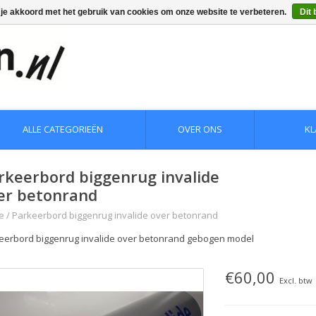
 je akkoord met het gebruik van cookies om onze website te verbeteren.
Dit 
ALLE CATEGORIEËN
OVER ONS
KL
rkeerbord biggenrug invalide
er betonrand
e
/
Parkeerbord biggenrug invalide over betonrand
eerbord biggenrug invalide over betonrand gebogen model
€60,00
Excl. btw