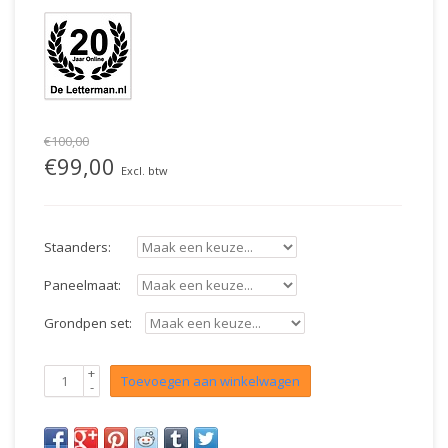
€100,00
€99,00
Excl. btw
Staanders:
Paneelmaat:
Grondpen set:
+
Toevoegen aan winkelwagen
-