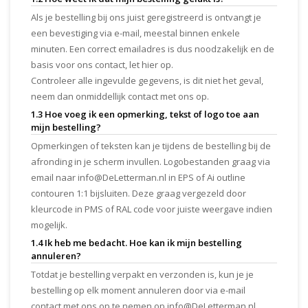
Als je bestelling bij ons juist geregistreerd is ontvangt je
een bevestiging via e-mail, meestal binnen enkele
minuten. Een correct emailadres is dus noodzakelijk en de
basis voor ons contact, let hier op.
Controleer alle ingevulde gegevens, is dit niet het geval,
neem dan onmiddellijk contact met ons op.
1.3 Hoe voeg ik een opmerking, tekst of logo toe aan
mijn bestelling?
Opmerkingen of teksten kan je tijdens de bestelling bij de
afronding in je scherm invullen. Logobestanden graag via
email naar
info@DeLetterman.nl
in EPS of Ai outline
contouren 1:1 bijsluiten. Deze graag vergezeld door
kleurcode in PMS of RAL code voor juiste weergave indien
mogelijk.
1.4 Ik heb me bedacht. Hoe kan ik mijn bestelling
annuleren?
Totdat je bestelling verpakt en verzonden is, kun je je
bestelling op elk moment annuleren door via e-mail
contact met ons op te nemen op
info@DeLetterman.nl
.