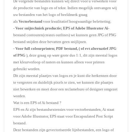
De volgende bestanden kunnen wij direct voor u verwerken voor
de productie van logo en of tekst. Indien mogelijk ontvangen wij
uw bestanden van het logo of beeldmerk graag
als
Vectorbestand
voor kwalitatief hoogwaardige belettering;
-
Voor snijtechniek productie;
EPS of Adobe Illustrator Ai
-
bestand contouren(creates outlines) we kunnen geen JPG of PNG
bestand snijden deze bevatten geen snijlijnen.
-
Voor full colourprinten; PDF bestand, ( of evt alternatief JPG
of PNG
), deze graag op ware grote dus 1:1, dit zijn meestal logos
met kleurverloop of rasters en kunnen alleen voor printen
gebruikt worden.
Dit zijn meestal plaatjes van logos en je kunt die herkennen door
te vergroten en duidelijk pixels te zien, we kunnen die plaatjes
niet bewerken en moet door een reclameburo of designer omgezet
worden.
Wat is een EPS of Ai bestand ?
EPS en Ai zijn bestandsextensies voor vectorbestanden, Ai staat
voor Adobe Illustrator, EPS staat voor Encapsulated Post Script
bestand.
Deze bestanden zijn gevectoriseerde lijnbestanden, een logo of