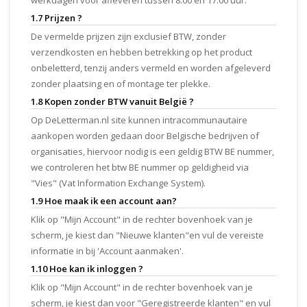
werkdagen voor afleveren tussen 8.00 en 17.00 uur.
1.7 Prijzen ?
De vermelde prijzen zijn exclusief BTW, zonder
verzendkosten en hebben betrekking op het product
onbeletterd, tenzij anders vermeld en worden afgeleverd
zonder plaatsing en of montage ter plekke.
1.8 Kopen zonder BTW vanuit België ?
Op DeLetterman.nl site kunnen intracommunautaire
aankopen worden gedaan door Belgische bedrijven of
organisaties, hiervoor nodig is een geldig BTW BE nummer,
we controleren het btw BE nummer op geldigheid via
"Vies" (Vat Information Exchange System).
1.9 Hoe maak ik een account aan?
Klik op "Mijn Account" in de rechter bovenhoek van je
scherm, je kiest dan "Nieuwe klanten"en vul de vereiste
informatie in bij 'Account aanmaken'.
1.10 Hoe kan ik inloggen ?
Klik op "Mijn Account" in de rechter bovenhoek van je
scherm, je kiest dan voor "Geregistreerde klanten" en vul