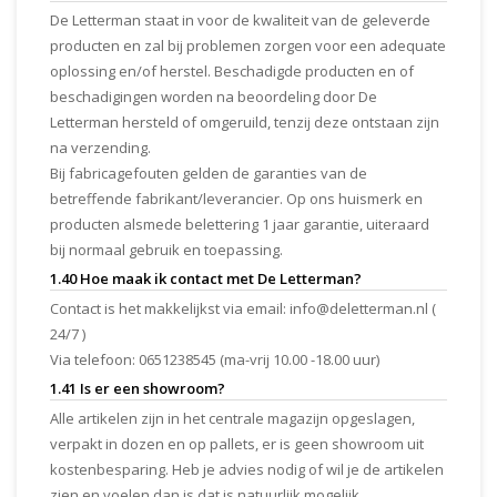
De Letterman staat in voor de kwaliteit van de geleverde
producten en zal bij problemen zorgen voor een adequate
oplossing en/of herstel. Beschadigde producten en of
beschadigingen worden na beoordeling door De
Letterman hersteld of omgeruild, tenzij deze ontstaan zijn
na verzending.
Bij fabricagefouten gelden de garanties van de
betreffende fabrikant/leverancier. Op ons huismerk en
producten alsmede belettering 1 jaar garantie, uiteraard
bij normaal gebruik en toepassing.
1.40 Hoe maak ik contact met De Letterman?
Contact is het makkelijkst via email:
info@deletterman.nl
(
24/7 )
Via telefoon: 0651238545 (ma-vrij 10.00 -18.00 uur)
1.41 Is er een showroom?
Alle artikelen zijn in het centrale magazijn opgeslagen,
verpakt in dozen en op pallets, er is geen showroom uit
kostenbesparing. Heb je advies nodig of wil je de artikelen
zien en voelen dan is dat is natuurlijk mogelijk.