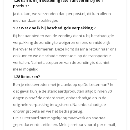
1.26 Kan ik mijn bestelling laten afleveren bij een
postbus?
Ja dat kan, we verzenden dan per post.nl, dit kan alleen
met handzame pakketjes
1.27 Wat doe ik bij beschadigde verpakking ?
Bij het aanbieden van de zending dient u bij beschadigde
verpakking de zending te weigeren en ons onmiddellijk
hierover te informeren. Deze komt daarna retour naar ons
en kunnen we de schade eventueel op de transporteur
verhalen. Na het accepteren van de zending is dat niet
meer mogelijk.
1.28 Retouren?
Ben je niet tevreden met je aankoop op De Letterman? In
dat geval kun je de standaardproducten altijd binnen 30
dagen (vanaf de orderdatum) onbeschadigd en in de
originele verpakking terugsturen. Na onbeschadigde
ontvangst betalen we het bedrag terug.
Dit is uiteraard niet mogelijk bij maatwerk en speciaal
geproduceerde artikelen. Meld je retour vooraf per e-mail,