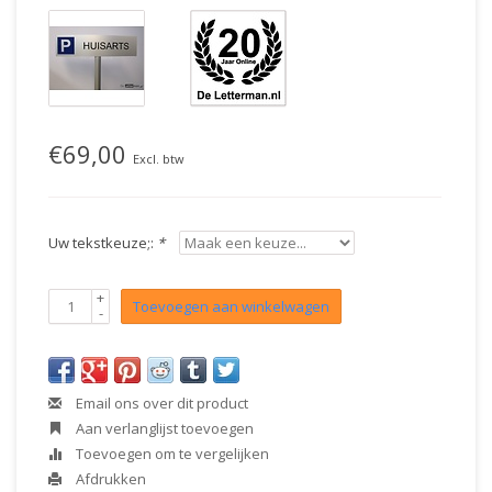
€69,00
Excl. btw
Uw tekstkeuze;:
*
+
Toevoegen aan winkelwagen
-
Email ons over dit product
Aan verlanglijst toevoegen
Toevoegen om te vergelijken
Afdrukken