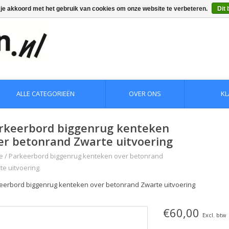
 je akkoord met het gebruik van cookies om onze website te verbeteren.
Dit 
ALLE CATEGORIEËN
OVER ONS
KL
rkeerbord biggenrug kenteken
er betonrand Zwarte uitvoering
e
/
Parkeerbord biggenrug kenteken over betonrand
te uitvoering
eerbord biggenrug kenteken over betonrand Zwarte uitvoering
€60,00
Excl. btw