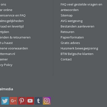
 ons
FAQ veel gestelde vragen en
ar online
antwoorden
tenservice en FAQ
Sitemap
almogelijkheden
AVG wetgeving
raad en levertijd
Bestanden aanleveren
rtijden
Retouren
enden & retourneren
Papierformaten
t u haast
Gratis advies
mene voorwaarden
Huismerk bewegwijzering
tterman.nl
BTW Belgische klanten
laimer
Contact
cy Policy
ialmedia