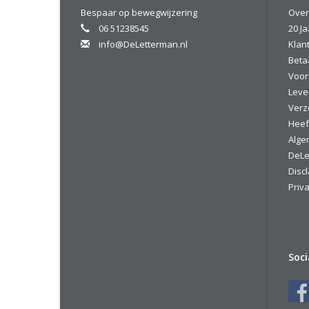
Bespaar op bewegwijzering
Over
06 51238545
20 Ja
info@DeLetterman.nl
Klan
Beta
Voor
Leve
Verz
Heef
Alge
DeLe
Disc
Priva
Soc