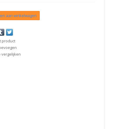
en aan winkelwagen
t product
 toevoegen
vergelijken