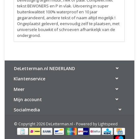
bevestiging tegen muur, hek of paal. Compleet met
tekst BEWONERS en P in vlak. Uitvoering in super
buitenkwaliteit 100% waterproof en 10 jaar
gegarandeerd, andere tekst of naam altijd mogelijk !
Ongeplaatst geleverd, eenvoudig zelf te plaatsen, met
universele bouwkit of schroeven afhankelijk van de
ondergrond.
DeLetterman.nl NEDERLAND
Klantenservice
Meer
Mijn account
Socialmedia
© Copyright 2026 DeLetterman.nl - Powered by
Lightspeed