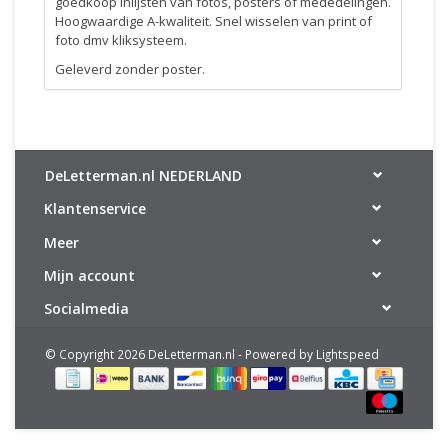
goedkoop inlijsten van fotos, posters of mededelingen.
Hoogwaardige A-kwaliteit. Snel wisselen van print of
foto dmv kliksysteem.
Geleverd zonder poster.
DeLetterman.nl NEDERLAND
Klantenservice
Meer
Mijn account
Socialmedia
© Copyright 2026 DeLetterman.nl - Powered by
Lightspeed