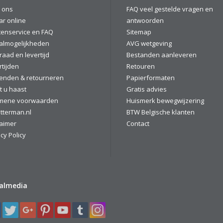
 ons
FAQ veel gestelde vragen en
ar online
antwoorden
tenservice en FAQ
Sitemap
almogelijkheden
AVG wetgeving
raad en levertijd
Bestanden aanleveren
rtijden
Retouren
enden & retourneren
Papierformaten
t u haast
Gratis advies
mene voorwaarden
Huismerk bewegwijzering
tterman.nl
BTW Belgische klanten
laimer
Contact
cy Policy
ialmedia