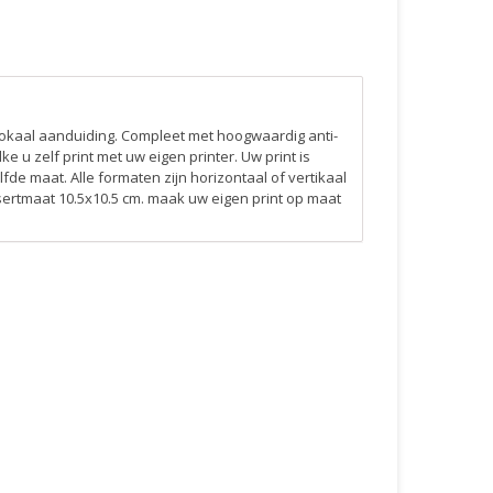
lokaal aanduiding. Compleet met hoogwaardig anti-
e u zelf print met uw eigen printer. Uw print is
e maat. Alle formaten zijn horizontaal of vertikaal
sertmaat 10.5x10.5 cm. maak uw eigen print op maat