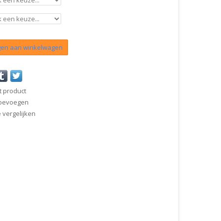
en aan winkelwagen
t product
 toevoegen
vergelijken