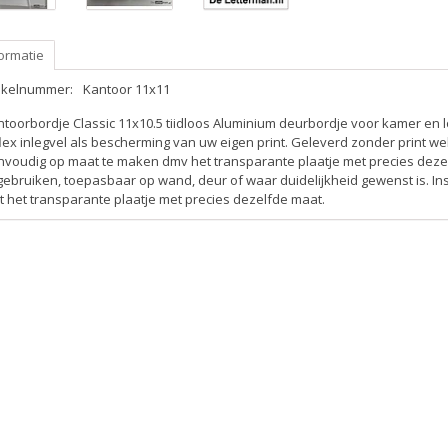
ormatie
tikelnummer:
Kantoor 11x11
toorbordje Classic 11x10.5 tiidloos Aluminium deurbordje voor kamer en 
lex inlegvel als bescherming van uw eigen print. Geleverd zonder print welk
voudig op maat te maken dmv het transparante plaatje met precies dezelfd
gebruiken, toepasbaar op wand, deur of waar duidelijkheid gewenst is. In
 het transparante plaatje met precies dezelfde maat.