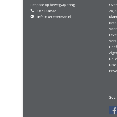
Bespaar op bewegwijzering
Over
06 51238545
20 Ja
info@DeLetterman.nl
Klan
Beta
Voor
Leve
Verz
Heef
Alge
DeLe
Disc
Priva
Soc