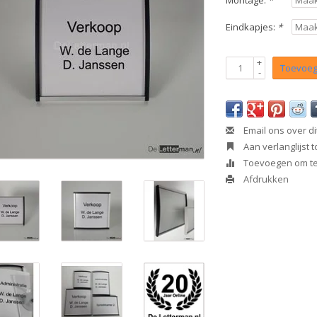
Montage:
*
Eindkapjes:
*
+
Toevoeg
-
Email ons over di
Aan verlanglijst
Toevoegen om te 
Afdrukken