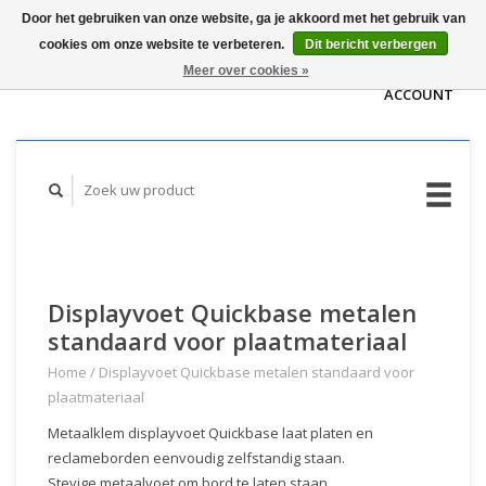
Door het gebruiken van onze website, ga je akkoord met het gebruik van
WINKELWAGEN
cookies om onze website te verbeteren.
Dit bericht verbergen
(€0,00)
MIJN
Meer over cookies »
ACCOUNT
Displayvoet Quickbase metalen
standaard voor plaatmateriaal
Home
/
Displayvoet Quickbase metalen standaard voor
plaatmateriaal
Metaalklem displayvoet Quickbase laat platen en
reclameborden eenvoudig zelfstandig staan.
Stevige metaalvoet om bord te laten staan.