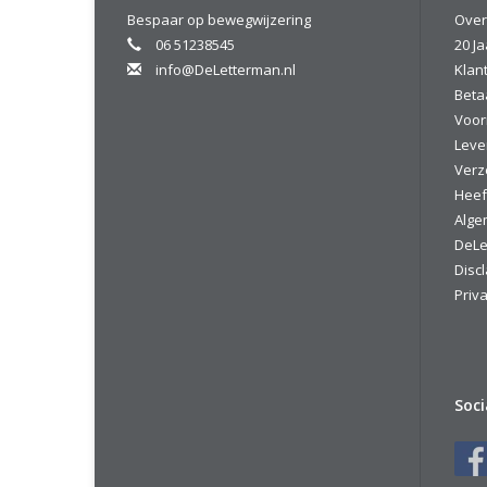
Bespaar op bewegwijzering
Over
06 51238545
20 Ja
info@DeLetterman.nl
Klan
Beta
Voor
Leve
Verz
Heef
Alge
DeLe
Disc
Priva
Soc