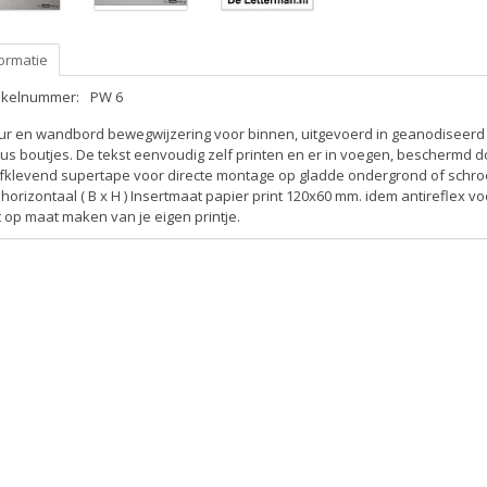
ormatie
tikelnummer:
PW 6
ur en wandbord bewegwijzering voor binnen, uitgevoerd in geanodiseerd 
us boutjes. De tekst eenvoudig zelf printen en er in voegen, beschermd do
lfklevend supertape voor directe montage op gladde ondergrond of schroe
horizontaal ( B x H ) Insertmaat papier print 120x60 mm. idem antireflex 
 op maat maken van je eigen printje.