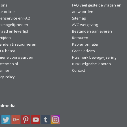
 ons
FAQ veel gestelde vragen en
ar online
antwoorden
tenservice en FAQ
Sitemap
almogelijkheden
AVG wetgeving
raad en levertijd
Bestanden aanleveren
rtijden
Retouren
enden & retourneren
Papierformaten
t u haast
Gratis advies
mene voorwaarden
Huismerk bewegwijzering
tterman.nl
BTW Belgische klanten
laimer
Contact
cy Policy
ialmedia