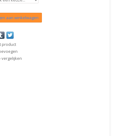
en aan winkelwagen
t product
 toevoegen
vergelijken