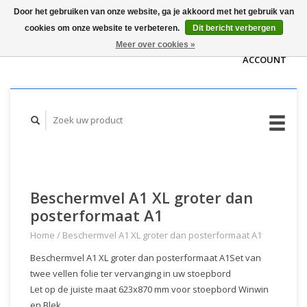
Door het gebruiken van onze website, ga je akkoord met het gebruik van
WINKELWAGEN
cookies om onze website te verbeteren.
Dit bericht verbergen
(€0,00)
MIJN
Meer over cookies »
ACCOUNT
Beschermvel A1 XL groter dan
posterformaat A1
Home
/
Beschermvel A1 XL groter dan posterformaat A1
Beschermvel A1 XL groter dan posterformaat A1Set van
twee vellen folie ter vervanging in uw stoepbord
Let op de juiste maat 623x870 mm voor stoepbord Winwin
en Blek