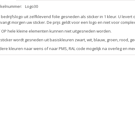
tikelnummer:
Logo30
bedrijfslogo uit zelfklevend folie gesneden als sticker in 1 kleur. U levert
vangt morgen uw sticker. De prijs geldt voor een logo en niet voor complexe 
T OP hele kleine elementen kunnen niet uitgesneden worden.
sticker wordt gesneden uit basiskleuren zwart, wit, blauw, groen, rood, geel
ere kleuren naar wens of naar PMS, RAL code mogelijk na overleg en mee