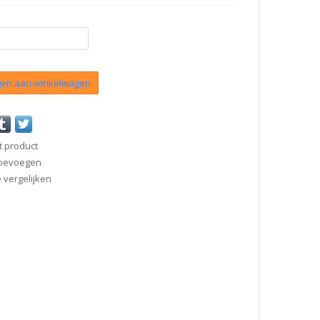
en aan winkelwagen
t product
 toevoegen
vergelijken