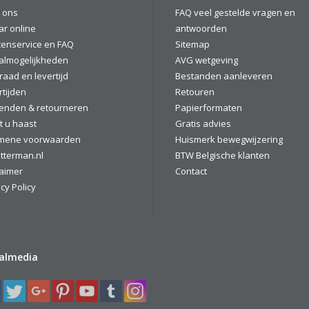
 ons
FAQ veel gestelde vragen en
ar online
antwoorden
tenservice en FAQ
Sitemap
almogelijkheden
AVG wetgeving
raad en levertijd
Bestanden aanleveren
rtijden
Retouren
enden & retourneren
Papierformaten
t u haast
Gratis advies
mene voorwaarden
Huismerk bewegwijzering
tterman.nl
BTW Belgische klanten
laimer
Contact
cy Policy
ialmedia