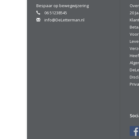
Bespaar op bewegwijzering
Over
06 51238545
20 Ja
info@DeLetterman.nl
Klan
Beta
Voor
Leve
Verz
Heef
Alge
DeLe
Disc
Priva
Soc