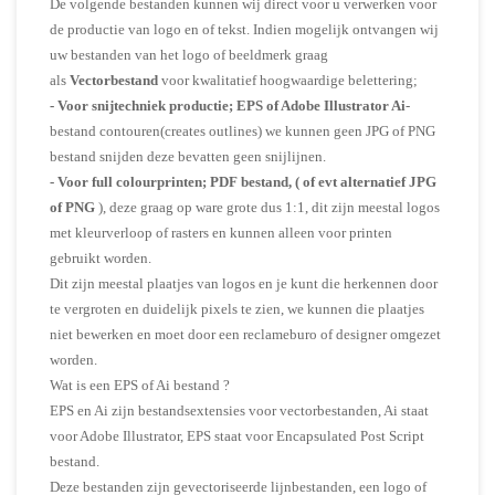
De volgende bestanden kunnen wij direct voor u verwerken voor
de productie van logo en of tekst. Indien mogelijk ontvangen wij
uw bestanden van het logo of beeldmerk graag
als
Vectorbestand
voor kwalitatief hoogwaardige belettering;
-
Voor snijtechniek productie;
EPS of Adobe Illustrator Ai
-
bestand contouren(creates outlines) we kunnen geen JPG of PNG
bestand snijden deze bevatten geen snijlijnen.
-
Voor full colourprinten; PDF bestand, ( of evt alternatief JPG
of PNG
), deze graag op ware grote dus 1:1, dit zijn meestal logos
met kleurverloop of rasters en kunnen alleen voor printen
gebruikt worden.
Dit zijn meestal plaatjes van logos en je kunt die herkennen door
te vergroten en duidelijk pixels te zien, we kunnen die plaatjes
niet bewerken en moet door een reclameburo of designer omgezet
worden.
Wat is een EPS of Ai bestand ?
EPS en Ai zijn bestandsextensies voor vectorbestanden, Ai staat
voor Adobe Illustrator, EPS staat voor Encapsulated Post Script
bestand.
Deze bestanden zijn gevectoriseerde lijnbestanden, een logo of