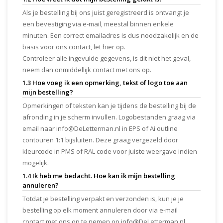
Als je bestelling bij ons juist geregistreerd is ontvangt je
een bevestiging via e-mail, meestal binnen enkele
minuten. Een correct emailadres is dus noodzakelijk en de
basis voor ons contact, let hier op.
Controleer alle ingevulde gegevens, is dit niet het geval,
neem dan onmiddellijk contact met ons op.
1.3 Hoe voeg ik een opmerking, tekst of logo toe aan
mijn bestelling?
Opmerkingen of teksten kan je tijdens de bestelling bij de
afronding in je scherm invullen. Logobestanden graag via
email naar
info@DeLetterman.nl
in EPS of Ai outline
contouren 1:1 bijsluiten. Deze graag vergezeld door
kleurcode in PMS of RAL code voor juiste weergave indien
mogelijk.
1.4 Ik heb me bedacht. Hoe kan ik mijn bestelling
annuleren?
Totdat je bestelling verpakt en verzonden is, kun je je
bestelling op elk moment annuleren door via e-mail
contact met ons op te nemen op
info@DeLetterman.nl
.