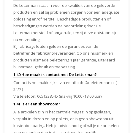
De Letterman staat in voor de kwaliteit van de geleverde
producten en zal bij problemen zorgen voor een adequate
oplossing en/of herstel. Beschadigde producten en of
beschadigingen worden na beoordeling door De
Letterman hersteld of omgeruild, tenzij deze ontstaan zijn
na verzending.
Bij fabricagefouten gelden de garanties van de
betreffende fabrikant/leverancier. Op ons huismerk en
producten alsmede belettering 1 jaar garantie, uiteraard
bij normaal gebruik en toepassing.
1.40 Hoe maak ik contact met De Letterman?
Contact is het makkelijkst via email:
info@deletterman.nl
(
24/7 )
Via telefoon: 0651238545 (ma-vrij 10.00 -18.00 uur)
1.41 Is er een showroom?
Alle artikelen zijn in het centrale magazijn opgeslagen,
verpakt in dozen en op pallets, er is geen showroom uit
kostenbesparing. Heb je advies nodig of wil je de artikelen
zien en voelen dan is dat is natuurlijk mogelijk.