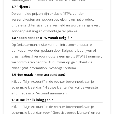
werkdagen voor afleveren tussen 8.00 en 17.00 uur.
1.7 Prijzen ?
De vermelde prijzen zijn exclusief BTW, zonder
verzendkosten en hebben betrekking op het product
onbeletterd, tenzij anders vermeld en worden afgeleverd
zonder plaatsing en of montage ter plekke.
1.8 Kopen zonder BTW vanuit België ?
Op DeLetterman.nl site kunnen intracommunautaire
aankopen worden gedaan door Belgische bedrijven of
organisaties, hiervoor nodig is een geldig BTW BE nummer,
we controleren het btw BE nummer op geldigheid via
"Vies" (Vat Information Exchange System).
1.9 Hoe maak ik een account aan?
Klik op "Mijn Account" in de rechter bovenhoek van je
scherm, je kiest dan "Nieuwe klanten"en vul de vereiste
informatie in bij 'Account aanmaken'.
1.10 Hoe kan ik inloggen ?
Klik op "Mijn Account" in de rechter bovenhoek van je
scherm, je kiest dan voor "Geregistreerde klanten" en vul