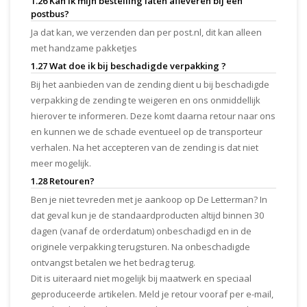
1.26 Kan ik mijn bestelling laten afleveren bij een
postbus?
Ja dat kan, we verzenden dan per post.nl, dit kan alleen
met handzame pakketjes
1.27 Wat doe ik bij beschadigde verpakking ?
Bij het aanbieden van de zending dient u bij beschadigde
verpakking de zending te weigeren en ons onmiddellijk
hierover te informeren. Deze komt daarna retour naar ons
en kunnen we de schade eventueel op de transporteur
verhalen. Na het accepteren van de zending is dat niet
meer mogelijk.
1.28 Retouren?
Ben je niet tevreden met je aankoop op De Letterman? In
dat geval kun je de standaardproducten altijd binnen 30
dagen (vanaf de orderdatum) onbeschadigd en in de
originele verpakking terugsturen. Na onbeschadigde
ontvangst betalen we het bedrag terug.
Dit is uiteraard niet mogelijk bij maatwerk en speciaal
geproduceerde artikelen. Meld je retour vooraf per e-mail,