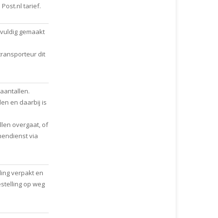
ost.nl tarief.
gvuldig gemaakt
ransporteur dit
aantallen.
n en daarbij is
len overgaat, of
endienst via
ling verpakt en
stelling op weg