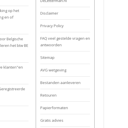
DeLetterman.nl
king op het
Disclaimer
ng en of
Privacy Policy
FAQ veel gestelde vragen en
oor Belgische
antwoorden
oleren het btw BE
Sitemap
we klanten"en
AVG wetgeving
Bestanden aanleveren
"Geregistreerde
Retouren
Papierformaten
Gratis advies