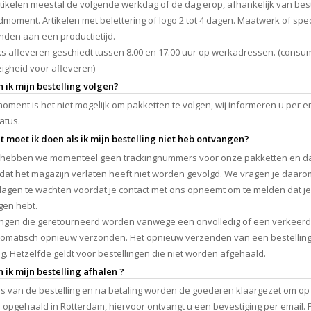
tikelen meestal de volgende werkdag of de dag erop, afhankelijk van best
moment. Artikelen met belettering of logo 2 tot 4 dagen. Maatwerk of spec
nden aan een productietijd.
ks afleveren geschiedt tussen 8.00 en 17.00 uur op werkadressen. (consu
gheid voor afleveren)
n ik mijn bestelling volgen?
moment is het niet mogelijk om pakketten te volgen, wij informeren u per e
atus.
t moet ik doen als ik mijn bestelling niet heb ontvangen?
 hebben we momenteel geen trackingnummers voor onze pakketten en d
dat het magazijn verlaten heeft niet worden gevolgd. We vragen je daaro
agen te wachten voordat je contact met ons opneemt om te melden dat je 
gen hebt.
ingen die geretourneerd worden vanwege een onvolledig of een verkeer
tomatisch opnieuw verzonden. Het opnieuw verzenden van een bestelling 
g. Hetzelfde geldt voor bestellingen die niet worden afgehaald.
n ik mijn bestelling afhalen ?
s van de bestelling en na betaling worden de goederen klaargezet om op
opgehaald in Rotterdam, hiervoor ontvangt u een bevestiging per email. P