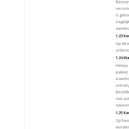
Basisar
verzend
is gebo
Dagelij
aanwezi
1.23 Ka
Op dit 
orderst
1.24 Wa
Helaas
pakket 
4 werkd
ontvan
Bestell
niet au
rekenin
1.25 Ka
Op basi
worden 