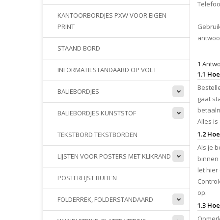
Telefo
KANTOORBORDJES PXW VOOR EIGEN
Gebruik
PRINT
antwoo
STAAND BORD
1 Antwo
INFORMATIESTANDAARD OP VOET
1.1 Hoe
Bestell
BALIEBORDJES
gaat st
betaalm
BALIEBORDJES KUNSTSTOF
Alles i
1.2 Hoe
TEKSTBORD TEKSTBORDEN
Als je b
LIJSTEN VOOR POSTERS MET KLIKRAND
binnen 
let hier
POSTERLIJST BUITEN
Control
op.
FOLDERREK, FOLDERSTANDAARD
1.3 Hoe
Opmerki