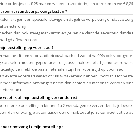
eine ordertjes tot € 25 maken we een uitzondering en berekenen we € 8,25 P
aarom verzend/verpakkingskosten ?
tikelen vragen een speciale, stevige en degelijke verpakking omdat ze zor
l beletterd zijn.
akken dan ook stevig met karton en geven de klant de zekerheid dat de t
hadigd afleveren kan.
 mijn bestelling op voorraad ?
erman heeft een voorraadbetrouwbaarheid van bijna 99% ook voor grote 
e artikelen moeten geproduceerd, geassembleerd of afgemonteerd worde
uctietijd vermeld, de basismaterialen zijn hiervoor altijd op voorraad.
een exacte voorraad weten of 100 % zekerheid hebben voordat u tot bestel
r meer informatie ontvangen neem dan contact op met onze verkoop binn
eletterman.nl
.
e weet ik of mijn bestelling verzonden is?
beren onze bestellingen binnen 1a 2 werkdagen te verzenden. Is je bestel
en, dan ontvang je automatisch een e-mail, zodat je zeker weet dat de be
nneer ontvang ik mijn bestelling?