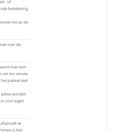
el- of
iale belettering
menten let op de
mail over de
aarom kan een
m om ten minste
het pakket niet
d adres worden
is voor eigen
 afspraak te
innen is hier