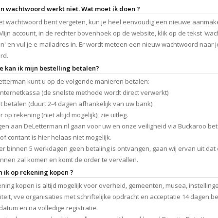
jn wachtwoord werkt niet. Wat moet ik doen ?
het wachtwoord bent vergeten, kun je heel eenvoudig een nieuwe aanmak
 Mijn account, in de rechter bovenhoek op de website, klik op de tekst 'wa
n' en vul je e-mailadres in. Er wordt meteen een nieuw wachtwoord naar j
rd.
e kan ik mijn bestelling betalen?
Letterman kunt u op de volgende manieren betalen:
 internetkassa (de snelste methode wordt direct verwerkt)
it betalen (duurt 2-4 dagen afhankelijk van uw bank)
r op rekening (niet altijd mogelijk), zie uitleg.
gen aan DeLetterman.nl gaan voor uw en onze veiligheid via Buckaroo bet
of contant is hier helaas niet mogelijk.
 binnen 5 werkdagen geen betaling is ontvangen, gaan wij ervan uit dat d
nnen zal komen en komt de order te vervallen.
n ik op rekening kopen ?
ning kopen is altijd mogelijk voor overheid, gemeenten, musea, instellinge
iteit, vve organisaties met schriftelijke opdracht en acceptatie 14 dagen b
datum en na volledige registratie.