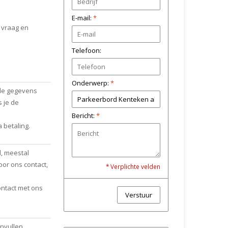
E-mail:
*
e vraag en
Telefoon:
Onderwerp:
*
n de gegevens
 je de
Bericht:
*
a betaling.
l, meestal
oor ons contact,
* Verplichte velden
ontact met ons
Verstuur
invullen.